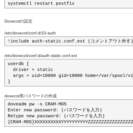
Dovecotの設定
/etc/dovecot/conf.d/10-auth
/etc/dovecot/conf.d/auth-static.conf.ext
userdb {

  driver = static

  args = uid=10000 gid=10000 home=/var/spool/virtual/%d/%n

dovecot用パスワードの作成
doveadm pw -s CRAM-MD5

Enter new password: (パスワードを入力)

Retype new password: (パスワードを入力)
